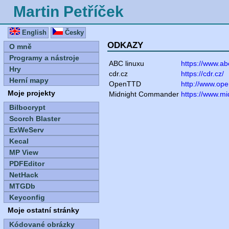
Martin Petříček
English
Česky
ODKAZY
O mně
Programy a nástroje
ABC linuxu
https://www.ab
Hry
cdr.cz
https://cdr.cz/
Herní mapy
OpenTTD
http://www.ope
Moje projekty
Midnight Commander
https://www.m
Bilbocrypt
Scorch Blaster
ExWeServ
Kecal
MP View
PDFEditor
NetHack
MTGDb
Keyconfig
Moje ostatní stránky
Kódované obrázky