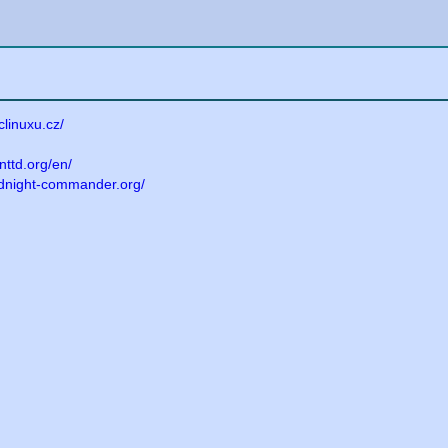
clinuxu.cz/
nttd.org/en/
idnight-commander.org/